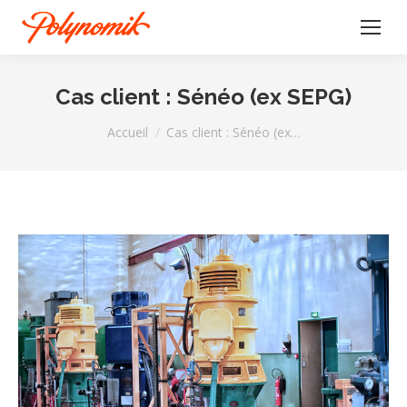
Cas client : Sénéo (ex SEPG)
Vous êtes ici :
Accueil
Cas client : Sénéo (ex…