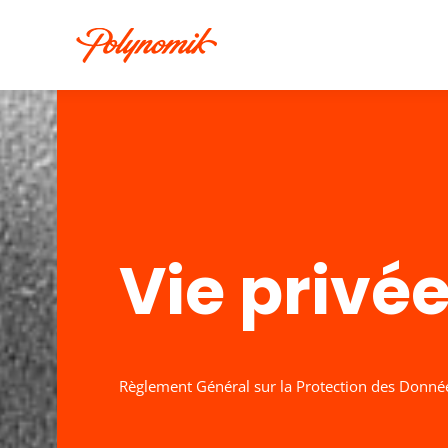
Vie privé
Règlement Général sur la Protection des Donné