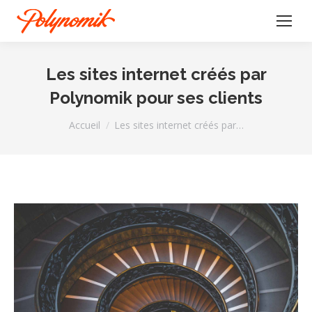
Les sites internet créés par
Polynomik pour ses clients
Vous êtes ici :
Accueil
Les sites internet créés par…