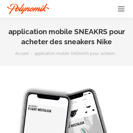
application mobile SNEAKRS pour
acheter des sneakers Nike
Vous êtes ici :
Accueil
application mobile SNEAKRS pour acheter…