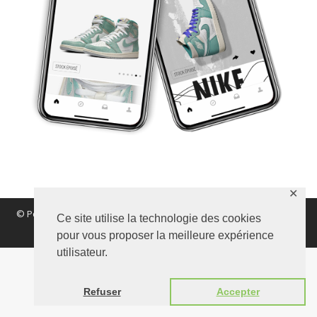
✕
© Polynomik 2017 |
Mentions légales
|
Vie Privée
|
Confidentialité
Ce site utilise la technologie des cookies
|
Nous contacter
pour vous proposer la meilleure expérience
utilisateur.
Refuser
Accepter