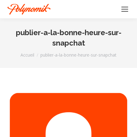
publier-a-la-bonne-heure-sur-
snapchat
Vous êtes ici :
Accueil
publier-a-la-bonne-heure-sur-snapchat